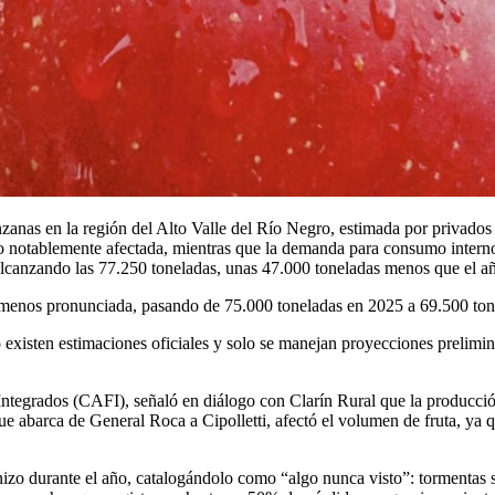
nzanas en la región del Alto Valle del Río Negro, estimada por privados
vio notablemente afectada, mientras que la demanda para consumo intern
alcanzando las 77.250 toneladas, unas 47.000 toneladas menos que el a
 menos pronunciada, pasando de 75.000 toneladas en 2025 a 69.500 tone
existen estimaciones oficiales y solo se manejan proyecciones preliminar
 Integrados (CAFI), señaló en diálogo con Clarín Rural que la producc
 abarca de General Roca a Cipolletti, afectó el volumen de fruta, ya qu
zo durante el año, catalogándolo como “algo nunca visto”: tormentas s