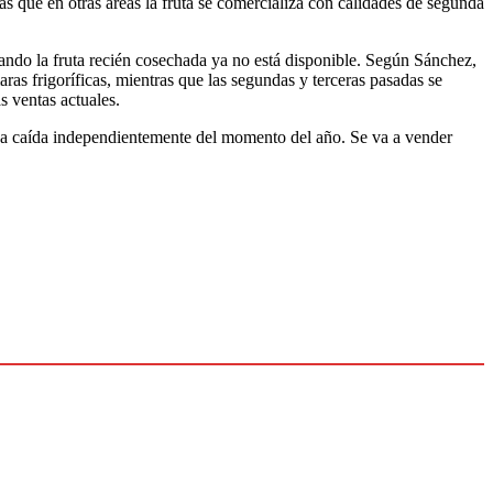
s que en otras áreas la fruta se comercializa con calidades de segunda
cuando la fruta recién cosechada ya no está disponible. Según Sánchez,
as frigoríficas, mientras que las segundas y terceras pasadas se
s ventas actuales.
 una caída independientemente del momento del año. Se va a vender