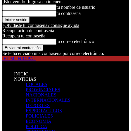
¡Bienvenido! Ingresa en tu cuenta
tu nombre de usuario
tu contraseña
¿Olvidaste tu contraseña? consigue ayuda
Recuperación de contraseña
Recupera tu contraseña
tu correo electrónico
Se te ha enviado una contraseña por correo electrónico.
EL MUNICIPAL
INICIO
NOTICIAS
LOCALES
PROVINCIALES
NACIONALES
INTERNACIONALES
DEPORTES
ESPECTACULOS
POLICIALES
ECONOMIA
POLITICA