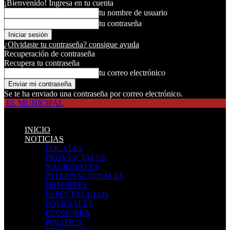
¡Bienvenido! Ingresa en tu cuenta
tu nombre de usuario
tu contraseña
¿Olvidaste tu contraseña? consigue ayuda
Recuperación de contraseña
Recupera tu contraseña
tu correo electrónico
Se te ha enviado una contraseña por correo electrónico.
EL MUNICIPAL
INICIO
NOTICIAS
LOCALES
PROVINCIALES
NACIONALES
INTERNACIONALES
DEPORTES
ESPECTACULOS
POLICIALES
ECONOMIA
POLITICA