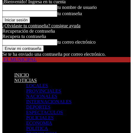
¡Bienvenido! Ingresa en tu cuenta
tu nombre de usuario
tu contraseña
¿Olvidaste tu contraseña? consigue ayuda
Recuperación de contraseña
Recupera tu contraseña
tu correo electrónico
Se te ha enviado una contraseña por correo electrónico.
EL MUNICIPAL
INICIO
NOTICIAS
LOCALES
PROVINCIALES
NACIONALES
INTERNACIONALES
DEPORTES
ESPECTACULOS
POLICIALES
ECONOMIA
POLITICA