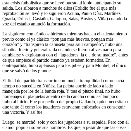
esta crisis futbolística que se llevó puesto al ídolo, anticipando su
salida. Los silbaron a muchos de ellos (Colidio fue el que más
reprobación se llevó y lo siguieron Acuña, Paulo Díaz, Martínez
Quarta, Driussi, Castaño, Galoppo, Salas, Bustos y Viña) cuando la
voz del estadio anunció la formación.
La siguieron con cánticos hirientes mientras hacían el calentamiento
previo como el ya clásico “pongan más huevos, pongan más
corazón” y “transpiren la camiseta para salir campeón”, hubo una
silbatina fuerte y generalizada cuando se fueron al vestuario para
cambiarse y explotaron con el “jugadores, la c…de su madre”, antes
de que empiece el partido cuando ya estaban formados. En
contrapartida, hubo aplausos para los pibes y para Montiel, el único
que se salvó de los grandes.
El final del partido transcurrió con mucha tranquilidad como hacía
tiempo no sucedía en Núñez. La pelota corrió de lado a lado
manejada por los de la banda roja. Y tras el pitazo final, no hubo
homenajes ni plaquetas adentro de la cancha como así tampoco
hubo al inicio. Fue por pedido del propio Gallardo, quien necesitaba
que tanto él como los jugadores estuvieran enfocados en conseguir
una victoria. Y así fue.
Luego, se marchó, solo y con los jugadores a su espalda. Pero con el
clamor popular sobre sus hombros. Es que, a pesar de que las cosas