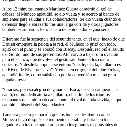
A los 12 minutos, cuando Martínez Quarta convirtió el gol de
cabeza, el Muñeco aplaudió, se dio vuelta y se acercó al banco de
suplentes para saludar a sus colaboradores. Se dio vuelta cuando el
defensor llegó a abrazarlo tras una larga corrida y otros jugadores
también se sumaron. Pero la cara del entrenador seguía seria.
Diferente fue la secuencia del segundo tanto, en el que, luego de que
Driussi empujara la pelota a la red, el Muñeco lo gritó con todo,
agitó con el puño y se abrazó con Biscay. Después, recibió el saludo
del Gordo, uno de sus preferidos. Ahí volvió a bajar otra ovación
para el técnico, que devolvió el gesto saludando a los cuatro
costados. Y desde la popular se entonó “ole, le, ola, la, Gallardo es
de River, de River no se va”. Y en el tercer gol, el del pibe Freitas,
aplaudió fuerte, como satisfecho por la conversión tras una gran
jugada previa.
“Gracias, por esa alegría de ganarle a Boca, de salir campeón”, se
cantó, en otra dedicatoria a Gallardo, el padre de los triunfos
resonantes de la última década contra el rival de toda la vida, el que
cambió la historia del Superclásico.
Toda esa pasión y emoción que los hinchas destilaron con el
Muñeco llegó después de momentos de rabia y furia con los
jugadores, a los que apuntaron como los grandes responsables de