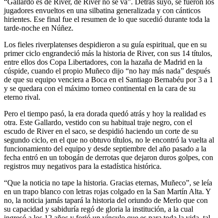
“Gallardo es de River, de River no se va”. Detrás suyo, se fueron los
jugadores envueltos en una silbatina generalizada y con cánticos
hirientes. Ese final fue el resumen de lo que sucedió durante toda la
tarde-noche en Núñez.
Los fieles riverplatenses despidieron a su guía espiritual, que en su
primer ciclo engrandeció más la historia de River, con sus 14 títulos,
entre ellos dos Copa Libertadores, con la hazaña de Madrid en la
cúspide, cuando el propio Muñeco dijo “no hay más nada” después
de que su equipo venciera a Boca en el Santiago Bernabéu por 3 a 1
y se quedara con el máximo torneo continental en la cara de su
eterno rival.
Pero el tiempo pasó, la era dorada quedó atrás y hoy la realidad es
otra. Este Gallardo, vestido con su habitual traje negro, con el
escudo de River en el saco, se despidió haciendo un corte de su
segundo ciclo, en el que no obtuvo títulos, no le encontró la vuelta al
funcionamiento del equipo y desde septiembre del año pasado a la
fecha entró en un tobogán de derrotas que dejaron duros golpes, con
registros muy negativos para la estadística histórica.
“Que la noticia no tape la historia. Gracias eternas, Muñeco”, se leía
en un trapo blanco con letras rojas colgado en la San Martín Alta. Y
no, la noticia jamás tapará la historia del oriundo de Merlo que con
su capacidad y sabiduría regó de gloria la institución, a la cual
ingresó a los 12 años y forjó un vínculo que es para toda la vida, tal