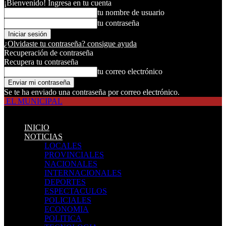
¡Bienvenido! Ingresa en tu cuenta
tu nombre de usuario
tu contraseña
¿Olvidaste tu contraseña? consigue ayuda
Recuperación de contraseña
Recupera tu contraseña
tu correo electrónico
Se te ha enviado una contraseña por correo electrónico.
EL MUNICIPAL
INICIO
NOTICIAS
LOCALES
PROVINCIALES
NACIONALES
INTERNACIONALES
DEPORTES
ESPECTACULOS
POLICIALES
ECONOMIA
POLITICA