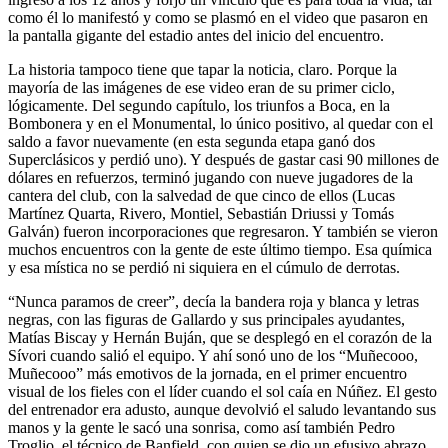
como él lo manifestó y como se plasmó en el video que pasaron en
la pantalla gigante del estadio antes del inicio del encuentro.
La historia tampoco tiene que tapar la noticia, claro. Porque la
mayoría de las imágenes de ese video eran de su primer ciclo,
lógicamente. Del segundo capítulo, los triunfos a Boca, en la
Bombonera y en el Monumental, lo único positivo, al quedar con el
saldo a favor nuevamente (en esta segunda etapa ganó dos
Superclásicos y perdió uno). Y después de gastar casi 90 millones de
dólares en refuerzos, terminó jugando con nueve jugadores de la
cantera del club, con la salvedad de que cinco de ellos (Lucas
Martínez Quarta, Rivero, Montiel, Sebastián Driussi y Tomás
Galván) fueron incorporaciones que regresaron. Y también se vieron
muchos encuentros con la gente de este último tiempo. Esa química
y esa mística no se perdió ni siquiera en el cúmulo de derrotas.
“Nunca paramos de creer”, decía la bandera roja y blanca y letras
negras, con las figuras de Gallardo y sus principales ayudantes,
Matías Biscay y Hernán Buján, que se desplegó en el corazón de la
Sívori cuando salió el equipo. Y ahí sonó uno de los “Muñecooo,
Muñecooo” más emotivos de la jornada, en el primer encuentro
visual de los fieles con el líder cuando el sol caía en Núñez. El gesto
del entrenador era adusto, aunque devolvió el saludo levantando sus
manos y la gente le sacó una sonrisa, como así también Pedro
Troglio, el técnico de Banfield, con quien se dio un efusivo abrazo.