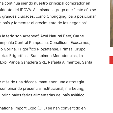
a continúa siendo nuestro principal comprador en
sidente del IPCVA. Asimismo, agregó que “este año se
as grandes ciudades, como Chongqing, para posicionar
to país y fomentar el crecimiento de los negocios”.
a feria son Arrebeef, Azul Natural Beef, Carne
ompañía Central Pampeana, Conallison, Ecocarnes,
fico Gorina, Frigorífico Rioplatense, Frimsa, Grupo
strias Frigoríficas Sur, Italmen Menudencias, La
l Exp, Panoa Ganadera SRL, Rafaela Alimentos, Santa
e más de una década, mantienen una estrategia
combinando presencia institucional, marketing,
principales ferias alimentarias del país asiático.
rnational Import Expo (CIIE) se han convertido en