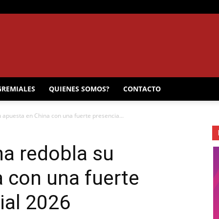
EL
GREMIALES
QUIENES SOMOS?
CONTACTO
 apuesta en China con una fuerte presencia...
MUNICIPAL
na redobla su
 con una fuerte
ial 2026