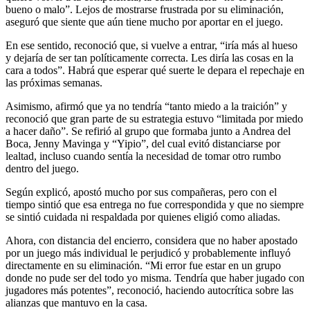
bueno o malo”. Lejos de mostrarse frustrada por su eliminación,
aseguró que siente que aún tiene mucho por aportar en el juego.
En ese sentido, reconoció que, si vuelve a entrar, “iría más al hueso
y dejaría de ser tan políticamente correcta. Les diría las cosas en la
cara a todos”. Habrá que esperar qué suerte le depara el repechaje en
las próximas semanas.
Asimismo, afirmó que ya no tendría “tanto miedo a la traición” y
reconoció que gran parte de su estrategia estuvo “limitada por miedo
a hacer daño”. Se refirió al grupo que formaba junto a Andrea del
Boca, Jenny Mavinga y “Yipio”, del cual evitó distanciarse por
lealtad, incluso cuando sentía la necesidad de tomar otro rumbo
dentro del juego.
Según explicó, apostó mucho por sus compañeras, pero con el
tiempo sintió que esa entrega no fue correspondida y que no siempre
se sintió cuidada ni respaldada por quienes eligió como aliadas.
Ahora, con distancia del encierro, considera que no haber apostado
por un juego más individual le perjudicó y probablemente influyó
directamente en su eliminación. “Mi error fue estar en un grupo
donde no pude ser del todo yo misma. Tendría que haber jugado con
jugadores más potentes”, reconoció, haciendo autocrítica sobre las
alianzas que mantuvo en la casa.