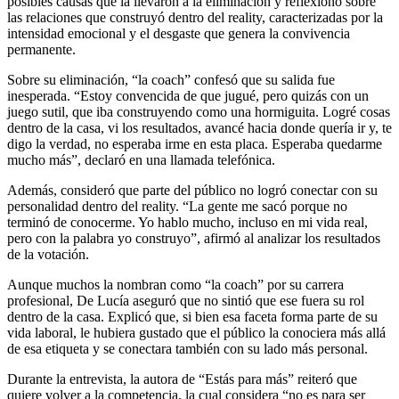
posibles causas que la llevaron a la eliminación y reflexionó sobre
las relaciones que construyó dentro del reality, caracterizadas por la
intensidad emocional y el desgaste que genera la convivencia
permanente.
Sobre su eliminación, “la coach” confesó que su salida fue
inesperada. “Estoy convencida de que jugué, pero quizás con un
juego sutil, que iba construyendo como una hormiguita. Logré cosas
dentro de la casa, vi los resultados, avancé hacia donde quería ir y, te
digo la verdad, no esperaba irme en esta placa. Esperaba quedarme
mucho más”, declaró en una llamada telefónica.
Además, consideró que parte del público no logró conectar con su
personalidad dentro del reality. “La gente me sacó porque no
terminó de conocerme. Yo hablo mucho, incluso en mi vida real,
pero con la palabra yo construyo”, afirmó al analizar los resultados
de la votación.
Aunque muchos la nombran como “la coach” por su carrera
profesional, De Lucía aseguró que no sintió que ese fuera su rol
dentro de la casa. Explicó que, si bien esa faceta forma parte de su
vida laboral, le hubiera gustado que el público la conociera más allá
de esa etiqueta y se conectara también con su lado más personal.
Durante la entrevista, la autora de “Estás para más” reiteró que
quiere volver a la competencia, la cual considera “no es para ser