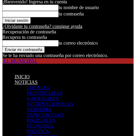
¡Bienvenido! Ingresa en tu cuenta
tu nombre de usuario
tu contraseña
¿Olvidaste tu contraseña? consigue ayuda
Recuperación de contraseña
Recupera tu contraseña
tu correo electrónico
Se te ha enviado una contraseña por correo electrónico.
EL MUNICIPAL
INICIO
NOTICIAS
LOCALES
PROVINCIALES
NACIONALES
INTERNACIONALES
DEPORTES
ESPECTACULOS
POLICIALES
ECONOMIA
POLITICA