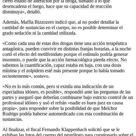
cierto estado de alteración por la droga, sumado a lo que
desencadena el fuego, hace que su capacidad de reacción
disminuya», detalló.
Además, Maffia Bizzozero indicó que, al no poder detallar la
cantidad de sustancias en el cuerpo, no es posible determinar el
grado sedación ni la cantidad utilizada.
«Como cada una de estas dos drogas tiene una acción terapéutica
antagónica, pueden convivir en distintas franjas horarias, a la noche
cortó el efecto del metilfenidato porque el estímulo podría generar
insomnio, o puede que la acción farmacológica pierda efecto. No
sabemos la cuantificación, capaz estaba en baja, con una dosis
mínima y el zolpidem esté más presente porque lo había tomado
recientemente», sostuvo.
«No es lo más común, pero si existía una indicación de un
especialista idóneo, es posible», respondió ante las preguntas de las
partes y aseguró que deberían combinarse bajo estricto control de un
profesional idóneo y usó el refrán «nadie es buen juez en causa
propia», para responder sobre la posibilidad de que Melchor
Rodrigo podría haberse automedicado con esta combinación de
sustancias.
Al finalizar, el fiscal Fernando Klappenbach solicitó que se le
exhiban las fotos del cuerpo del neurólogo para cuestionarlo sobre el