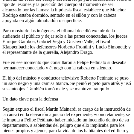
tipo de lesiones y la posición del cuerpo al momento de ser
alcanzado por las llamas: la hipótesis fiscal establece que Melchor
Rodrigo estaba dormido, sentado en el sillón y con la cabeza
apoyada en algún almohadón o superficie.
Para mostrarle las imágenes, el tribunal decidió excluir de la
audiencia al público y dejar solo a las partes conectadas, los jueces
Enrique Gamboa, Gabriel Vega y Gustavo Valle; el fiscal
Klappenbach; los defensores Norberto Frontini y Lucio Simonetti; y
el representante de la querella, Alejandro Drago.
Fue en ese momento que consultaron a Felipe Pettinato si deseaba
permanecer conectado y él negó con la cabeza en silencio.
El hijo del músico y conductor televisivo Roberto Pettinato se puso
un saco negro y una camisa blanca. Se peinó el pelo para atrás y usó
sus anteojos. También tomó mate y se mantuvo tranquilo.
Un dato clave para la defensa
Según expuso el fiscal Martín Mainardi (a cargo de la instrucción de
la causa) en la elevación a juicio del expediente, «concretamente, se
le imputa a Felipe Pettinato haber iniciado un incendio dentro de su
departamento, a sabiendas del peligro que ello implicaba para los
bienes propios y ajenos, para la vida de los habitantes del edificio y