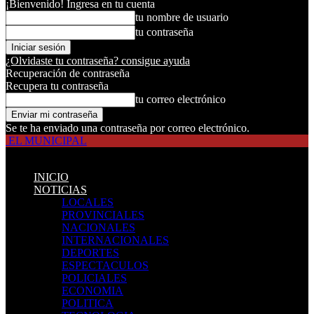
¡Bienvenido! Ingresa en tu cuenta
tu nombre de usuario
tu contraseña
¿Olvidaste tu contraseña? consigue ayuda
Recuperación de contraseña
Recupera tu contraseña
tu correo electrónico
Se te ha enviado una contraseña por correo electrónico.
EL MUNICIPAL
INICIO
NOTICIAS
LOCALES
PROVINCIALES
NACIONALES
INTERNACIONALES
DEPORTES
ESPECTACULOS
POLICIALES
ECONOMIA
POLITICA