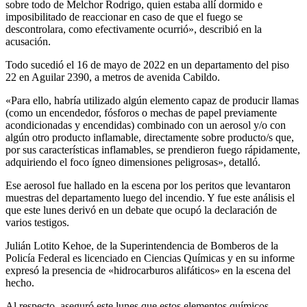
sobre todo de Melchor Rodrigo, quien estaba allí dormido e
imposibilitado de reaccionar en caso de que el fuego se
descontrolara, como efectivamente ocurrió», describió en la
acusación.
Todo sucedió el 16 de mayo de 2022 en un departamento del piso
22 en Aguilar 2390, a metros de avenida Cabildo.
«Para ello, habría utilizado algún elemento capaz de producir llamas
(como un encendedor, fósforos o mechas de papel previamente
acondicionadas y encendidas) combinado con un aerosol y/o con
algún otro producto inflamable, directamente sobre producto/s que,
por sus características inflamables, se prendieron fuego rápidamente,
adquiriendo el foco ígneo dimensiones peligrosas», detalló.
Ese aerosol fue hallado en la escena por los peritos que levantaron
muestras del departamento luego del incendio. Y fue este análisis el
que este lunes derivó en un debate que ocupó la declaración de
varios testigos.
Julián Lotito Kehoe, de la Superintendencia de Bomberos de la
Policía Federal es licenciado en Ciencias Químicas y en su informe
expresó la presencia de «hidrocarburos alifáticos» en la escena del
hecho.
Al respecto, aseguró este lunes que estos elementos químicos