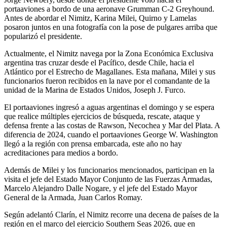
portaaviones a bordo de una aeronave Grumman C-2 Greyhound.
Antes de abordar el Nimitz, Karina Milei, Quirno y Lamelas
posaron juntos en una fotografía con la pose de pulgares arriba que
popularizó el presidente.
Actualmente, el Nimitz navega por la Zona Económica Exclusiva
argentina tras cruzar desde el Pacífico, desde Chile, hacia el
Atlántico por el Estrecho de Magallanes. Esta mañana, Milei y sus
funcionarios fueron recibidos en la nave por el comandante de la
unidad de la Marina de Estados Unidos, Joseph J. Furco.
El portaaviones ingresó a aguas argentinas el domingo y se espera
que realice múltiples ejercicios de búsqueda, rescate, ataque y
defensa frente a las costas de Rawson, Necochea y Mar del Plata. A
diferencia de 2024, cuando el portaaviones George W. Washington
llegó a la región con prensa embarcada, este año no hay
acreditaciones para medios a bordo.
Además de Milei y los funcionarios mencionados, participan en la
visita el jefe del Estado Mayor Conjunto de las Fuerzas Armadas,
Marcelo Alejandro Dalle Nogare, y el jefe del Estado Mayor
General de la Armada, Juan Carlos Romay.
Según adelantó Clarín, el Nimitz recorre una decena de países de la
región en el marco del ejercicio Southern Seas 2026, que en