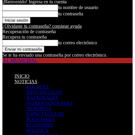
¡Bienvenido! Ingresa en tu cuenta
tu nombre de usuario
tu contraseña
¿Olvidaste tu contraseña? consigue ayuda
Recuperación de contraseña
Recupera tu contraseña
tu correo electrónico
Se te ha enviado una contraseña por correo electrónico.
EL MUNICIPAL
INICIO
NOTICIAS
LOCALES
PROVINCIALES
NACIONALES
INTERNACIONALES
DEPORTES
ESPECTACULOS
POLICIALES
ECONOMIA
POLITICA