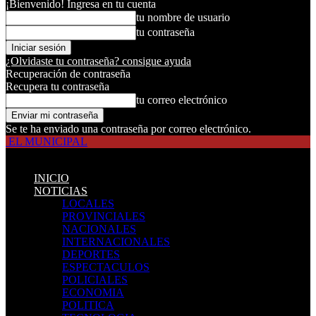
¡Bienvenido! Ingresa en tu cuenta
tu nombre de usuario
tu contraseña
¿Olvidaste tu contraseña? consigue ayuda
Recuperación de contraseña
Recupera tu contraseña
tu correo electrónico
Se te ha enviado una contraseña por correo electrónico.
EL MUNICIPAL
INICIO
NOTICIAS
LOCALES
PROVINCIALES
NACIONALES
INTERNACIONALES
DEPORTES
ESPECTACULOS
POLICIALES
ECONOMIA
POLITICA