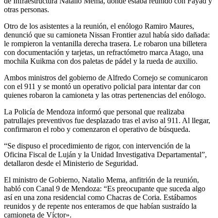
de Infraestructura Natalio Mema, donde estaba reunido con Fayad y
otras personas.
Otro de los asistentes a la reunión, el enólogo Ramiro Maures,
denunció que su camioneta Nissan Frontier azul había sido dañada:
le rompieron la ventanilla derecha trasera. Le robaron una billetera
con documentación y tarjetas, un refractómetro marca Atago, una
mochila Kuikma con dos paletas de pádel y la rueda de auxilio.
Ambos ministros del gobierno de Alfredo Cornejo se comunicaron
con el 911 y se montó un operativo policial para intentar dar con
quienes robaron la camioneta y las otras pertenencias del enólogo.
La Policía de Mendoza informó que personal que realizaba
patrullajes preventivos fue desplazado tras el aviso al 911. Al llegar,
confirmaron el robo y comenzaron el operativo de búsqueda.
“Se dispuso el procedimiento de rigor, con intervención de la
Oficina Fiscal de Luján y la Unidad Investigativa Departamental”,
detallaron desde el Ministerio de Seguridad.
El ministro de Gobierno, Natalio Mema, anfitrión de la reunión,
habló con Canal 9 de Mendoza: “Es preocupante que suceda algo
así en una zona residencial como Chacras de Coria. Estábamos
reunidos y de repente nos enteramos de que habían sustraído la
camioneta de Víctor».