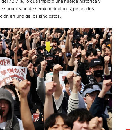
del 73.7 %, lo que impidió una huelga histórica y
ante surcoreano de semiconductores, pese a los
ción en uno de los sindicatos.