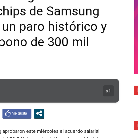
 chips de Samsung
MUNICIPAL
n paro histórico y
bono de 300 mil
x1
 aprobaron este miércoles el acuerdo salarial