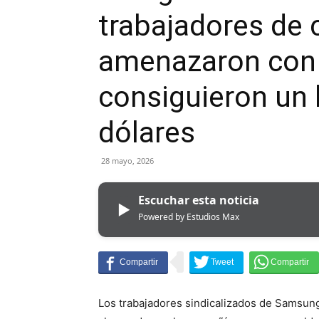
trabajadores de
amenazaron con u
consiguieron un 
dólares
28 mayo, 2026
Escuchar esta noticia
▶
Powered by Estudios Max
Los trabajadores sindicalizados de Samsung