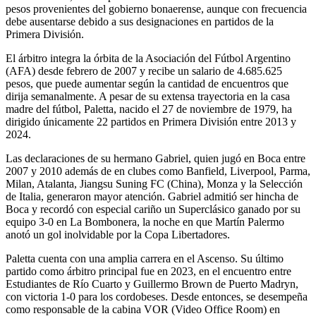
pesos provenientes del gobierno bonaerense, aunque con frecuencia
debe ausentarse debido a sus designaciones en partidos de la
Primera División.
El árbitro integra la órbita de la Asociación del Fútbol Argentino
(AFA) desde febrero de 2007 y recibe un salario de 4.685.625
pesos, que puede aumentar según la cantidad de encuentros que
dirija semanalmente. A pesar de su extensa trayectoria en la casa
madre del fútbol, Paletta, nacido el 27 de noviembre de 1979, ha
dirigido únicamente 22 partidos en Primera División entre 2013 y
2024.
Las declaraciones de su hermano Gabriel, quien jugó en Boca entre
2007 y 2010 además de en clubes como Banfield, Liverpool, Parma,
Milan, Atalanta, Jiangsu Suning FC (China), Monza y la Selección
de Italia, generaron mayor atención. Gabriel admitió ser hincha de
Boca y recordó con especial cariño un Superclásico ganado por su
equipo 3-0 en La Bombonera, la noche en que Martín Palermo
anotó un gol inolvidable por la Copa Libertadores.
Paletta cuenta con una amplia carrera en el Ascenso. Su último
partido como árbitro principal fue en 2023, en el encuentro entre
Estudiantes de Río Cuarto y Guillermo Brown de Puerto Madryn,
con victoria 1-0 para los cordobeses. Desde entonces, se desempeña
como responsable de la cabina VOR (Video Office Room) en