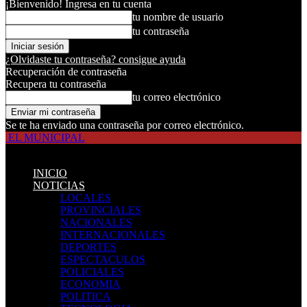
¡Bienvenido! Ingresa en tu cuenta
tu nombre de usuario
tu contraseña
¿Olvidaste tu contraseña? consigue ayuda
Recuperación de contraseña
Recupera tu contraseña
tu correo electrónico
Se te ha enviado una contraseña por correo electrónico.
EL MUNICIPAL
INICIO
NOTICIAS
LOCALES
PROVINCIALES
NACIONALES
INTERNACIONALES
DEPORTES
ESPECTACULOS
POLICIALES
ECONOMIA
POLITICA