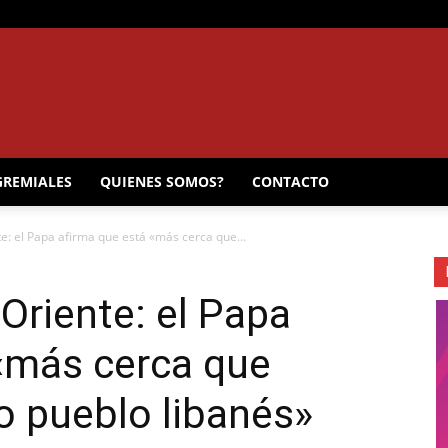
EL
GREMIALES
QUIENES SOMOS?
CONTACTO
: el Papa afirma que está «más cerca que...
MUNICIPAL
Oriente: el Papa
«más cerca que
o pueblo libanés»