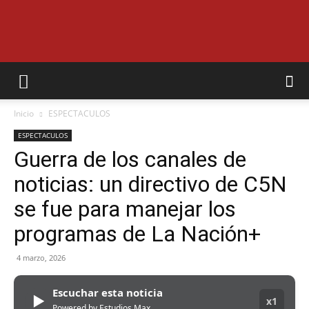
EL
Inicio
ESPECTACULOS
MUNICIPAL
ESPECTACULOS
Guerra de los canales de
noticias: un directivo de C5N
se fue para manejar los
programas de La Nación+
4 marzo, 2026
Escuchar esta noticia
▶
x1
Powered by Estudios Max