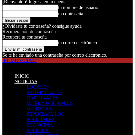
¡Bienvenido! Ingresa en tu cuenta
tu nombre de usuario
tu contraseña
¿Olvidaste tu contraseña? consigue ayuda
Recuperación de contraseña
Recupera tu contraseña
tu correo electrónico
Se te ha enviado una contraseña por correo electrónico.
EL MUNICIPAL
INICIO
NOTICIAS
LOCALES
PROVINCIALES
NACIONALES
INTERNACIONALES
DEPORTES
ESPECTACULOS
POLICIALES
ECONOMIA
POLITICA