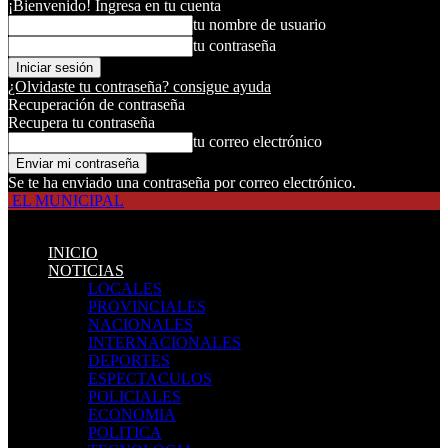
¡Bienvenido! Ingresa en tu cuenta
tu nombre de usuario
tu contraseña
¿Olvidaste tu contraseña? consigue ayuda
Recuperación de contraseña
Recupera tu contraseña
tu correo electrónico
Se te ha enviado una contraseña por correo electrónico.
EL MUNICIPAL
INICIO
NOTICIAS
LOCALES
PROVINCIALES
NACIONALES
INTERNACIONALES
DEPORTES
ESPECTACULOS
POLICIALES
ECONOMIA
POLITICA