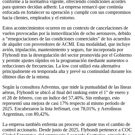
conforme a la normativa vigente, ofreciendo condiciones acordes
para quienes decidan adherir. La empresa remarcó que continúa
enfocada en fortalecer su operación y cumplir con sus compromisos
hacia clientes, empleados y el entorno.
Estos acontecimientos ocurren en un contexto de cancelaciones de
vuelos provocadas por la inmovilización de ocho aeronaves, debido
a “renegociaciones de las condiciones comerciales” de los acuerdos
de alquiler con proveedores de ACMI. Esta modalidad, que incluye
avión, tripulación, mantenimiento y seguro, fue incorporada por
Flybondi tras la desregulación del sector promovida por el Gobierno
y permite ajustes rápidos en la programación mediante aumentos o
reducciones de frecuencias. La low cost utilizó esta alternativa
principalmente en temporada alta y prevé su continuidad durante los
últimos días de la misma.
Según la consultora Adventus, que mide la puntualidad de las líneas
aéreas, Flybondi se ubicó al final del ranking entre el 1° de enero y
el 28 de febrero, con un índice del 57,40%. Sin embargo, esto
representó una mejora de casi 17% respecto al mismo período de
2025. Encabezaron la lista JetSmart, con 78,01%, y Aerolíneas
Argentinas, con 89,42%.
La empresa también enfrenta un proceso de ajuste tras el cambio de
control accionario. Desde junio de 2025, Flybondi pertenece a COC