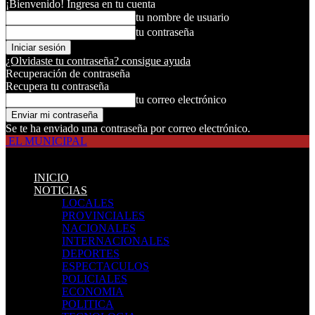
¡Bienvenido! Ingresa en tu cuenta
tu nombre de usuario
tu contraseña
¿Olvidaste tu contraseña? consigue ayuda
Recuperación de contraseña
Recupera tu contraseña
tu correo electrónico
Se te ha enviado una contraseña por correo electrónico.
EL MUNICIPAL
INICIO
NOTICIAS
LOCALES
PROVINCIALES
NACIONALES
INTERNACIONALES
DEPORTES
ESPECTACULOS
POLICIALES
ECONOMIA
POLITICA