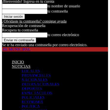
¡Bienvenido! Ingresa en tu cuenta
tu nombre de usuario
tu contraseña
¿Olvidaste tu contraseña? consigue ayuda
Recuperación de contraseña
Recupera tu contraseña
tu correo electrónico
Se te ha enviado una contraseña por correo electrónico.
EL MUNICIPAL
INICIO
NOTICIAS
LOCALES
PROVINCIALES
NACIONALES
INTERNACIONALES
DEPORTES
ESPECTACULOS
POLICIALES
ECONOMIA
POLITICA