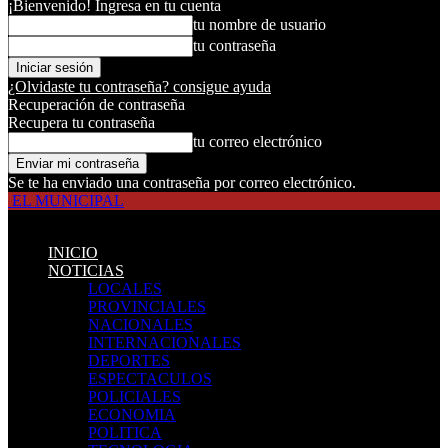
¡Bienvenido! Ingresa en tu cuenta
tu nombre de usuario
tu contraseña
¿Olvidaste tu contraseña? consigue ayuda
Recuperación de contraseña
Recupera tu contraseña
tu correo electrónico
Se te ha enviado una contraseña por correo electrónico.
EL MUNICIPAL
INICIO
NOTICIAS
LOCALES
PROVINCIALES
NACIONALES
INTERNACIONALES
DEPORTES
ESPECTACULOS
POLICIALES
ECONOMIA
POLITICA