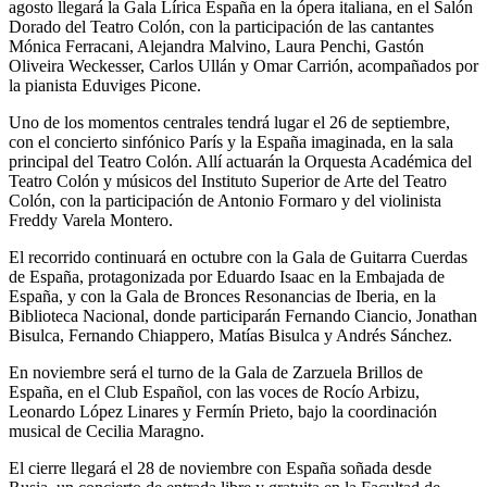
agosto llegará la Gala Lírica España en la ópera italiana, en el Salón
Dorado del Teatro Colón, con la participación de las cantantes
Mónica Ferracani, Alejandra Malvino, Laura Penchi, Gastón
Oliveira Weckesser, Carlos Ullán y Omar Carrión, acompañados por
la pianista Eduviges Picone.
Uno de los momentos centrales tendrá lugar el 26 de septiembre,
con el concierto sinfónico París y la España imaginada, en la sala
principal del Teatro Colón. Allí actuarán la Orquesta Académica del
Teatro Colón y músicos del Instituto Superior de Arte del Teatro
Colón, con la participación de Antonio Formaro y del violinista
Freddy Varela Montero.
El recorrido continuará en octubre con la Gala de Guitarra Cuerdas
de España, protagonizada por Eduardo Isaac en la Embajada de
España, y con la Gala de Bronces Resonancias de Iberia, en la
Biblioteca Nacional, donde participarán Fernando Ciancio, Jonathan
Bisulca, Fernando Chiappero, Matías Bisulca y Andrés Sánchez.
En noviembre será el turno de la Gala de Zarzuela Brillos de
España, en el Club Español, con las voces de Rocío Arbizu,
Leonardo López Linares y Fermín Prieto, bajo la coordinación
musical de Cecilia Maragno.
El cierre llegará el 28 de noviembre con España soñada desde