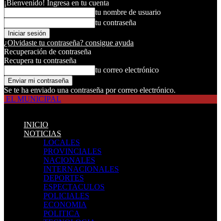
¡Bienvenido! Ingresa en tu cuenta
tu nombre de usuario
tu contraseña
¿Olvidaste tu contraseña? consigue ayuda
Recuperación de contraseña
Recupera tu contraseña
tu correo electrónico
Se te ha enviado una contraseña por correo electrónico.
EL MUNICIPAL
INICIO
NOTICIAS
LOCALES
PROVINCIALES
NACIONALES
INTERNACIONALES
DEPORTES
ESPECTACULOS
POLICIALES
ECONOMIA
POLITICA