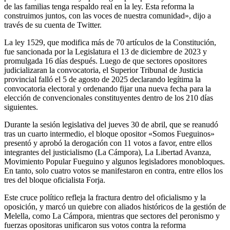
de las familias tenga respaldo real en la ley. Esta reforma la
construimos juntos, con las voces de nuestra comunidad», dijo a
través de su cuenta de Twitter.
La ley 1529, que modifica más de 70 artículos de la Constitución,
fue sancionada por la Legislatura el 13 de diciembre de 2023 y
promulgada 16 días después. Luego de que sectores opositores
judicializaran la convocatoria, el Superior Tribunal de Justicia
provincial falló el 5 de agosto de 2025 declarando legítima la
convocatoria electoral y ordenando fijar una nueva fecha para la
elección de convencionales constituyentes dentro de los 210 días
siguientes.
Durante la sesión legislativa del jueves 30 de abril, que se reanudó
tras un cuarto intermedio, el bloque opositor «Somos Fueguinos»
presentó y aprobó la derogación con 11 votos a favor, entre ellos
integrantes del justicialismo (La Cámpora), La Libertad Avanza,
Movimiento Popular Fueguino y algunos legisladores monobloques.
En tanto, solo cuatro votos se manifestaron en contra, entre ellos los
tres del bloque oficialista Forja.
Este cruce político refleja la fractura dentro del oficialismo y la
oposición, y marcó un quiebre con aliados históricos de la gestión de
Melella, como La Cámpora, mientras que sectores del peronismo y
fuerzas opositoras unificaron sus votos contra la reforma