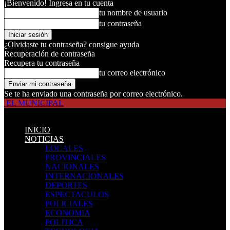
¡Bienvenido! Ingresa en tu cuenta
tu nombre de usuario
tu contraseña
¿Olvidaste tu contraseña? consigue ayuda
Recuperación de contraseña
Recupera tu contraseña
tu correo electrónico
Se te ha enviado una contraseña por correo electrónico.
EL MUNICIPAL
INICIO
NOTICIAS
LOCALES
PROVINCIALES
NACIONALES
INTERNACIONALES
DEPORTES
ESPECTACULOS
POLICIALES
ECONOMIA
POLITICA