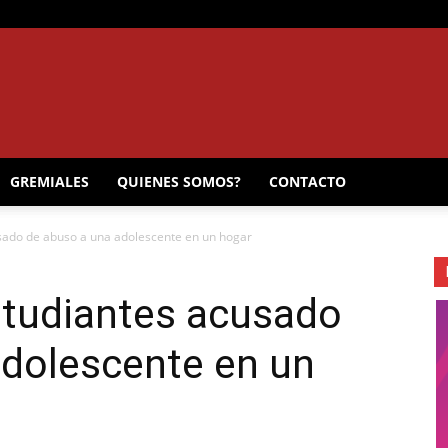
EL
GREMIALES
QUIENES SOMOS?
CONTACTO
sado de abuso a una adolescente en un hogar
MUNICIPAL
studiantes acusado
adolescente en un