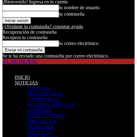
¡Bienvenido! Ingresa en tu cuenta
tu nombre de usuario
tu contraseña
¿Olvidaste tu contraseña? consigue ayuda
Recuperación de contraseña
Recupera tu contraseña
tu correo electrónico
Se te ha enviado una contraseña por correo electrónico.
EL MUNICIPAL
INICIO
NOTICIAS
LOCALES
PROVINCIALES
NACIONALES
INTERNACIONALES
DEPORTES
ESPECTACULOS
POLICIALES
ECONOMIA
POLITICA