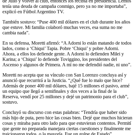
de Julio y volver al club, entonces los recibía en presidencia. Lemos
tenía una deuda de campaña conmigo, pero ya no me importaba”,
explicó en Fútbol Argentino TV.
También sostuvo: “Puse 400 mil dólares en el club durante los años
que estuve. Mi familia colaboró muchas veces, esa suma no me
cambia nada”.
En su defensa, Moretti afirmó: “A Adorni lo están matando de todos
lados, como a ‘Chiqui’ Tapia. Pobre ‘Chiqui’ y pobre Adorni.
Ahora, a ellos los defiende gente. A Adorni lo defienden Milei y
Karina; a ‘Chiqui’ lo defiende Toviggino, los presidentes del
Ascenso y algunos de Primera. A mí no me defendió nadie, ni uno”.
Moretti no acepta que su vínculo con San Lorenzo concluya así y
anunció que recurrirá a la Justicia. “¿Qué fue lo malo que hice?
Además de poner 400 mil dólares, bajé 15 millones el pasivo, armé
un equipo que llegó a semifinales y dos veces a la final de la
Reserva, vendí por 25 millones y dejé un patrimonio para el club”,
sostuvo.
Concluyó su discurso con estas palabras: “Tendría que haber sido
más hijo de puta, pero hice las cosas bien. Dejé que muchos hicieran
cosas y miraba para otro lado para que estuvieran contentos. Permití
que gente no preparada manejara ciertas cuestiones y finalmente me
traicionaron todos, o la mayoría. Fue un golpe de Estado”.