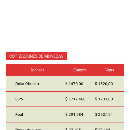
COTIZACIONES DE MONEDAS
Moneda
Compra
Venta
Dólar Oficial +
$ 1470,00
$ 1520,00
Euro
$ 1717,468
$ 1731,60
Real
$ 291,984
$ 292,154
Peso Uruguayo
$ 37,105
$ 37,105