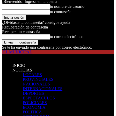
¡Bienvenido! Ingresa en tu cuenta
tu nombre de usuario
tu contraseña
¿Olvidaste tu contraseña? consigue ayuda
Recuperación de contraseña
Recupera tu contraseña
tu correo electrónico
Se te ha enviado una contraseña por correo electrónico.
EL MUNICIPAL
INICIO
NOTICIAS
LOCALES
PROVINCIALES
NACIONALES
INTERNACIONALES
DEPORTES
ESPECTACULOS
POLICIALES
ECONOMIA
POLITICA