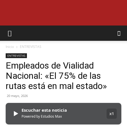
EL
Inicio
ENTREVISTAS
MUNICIPAL
ENTREVISTAS
Empleados de Vialidad
Nacional: «El 75% de las
rutas está en mal estado»
20 mayo, 2026
Escuchar esta noticia
▶
x1
Powered by Estudios Max