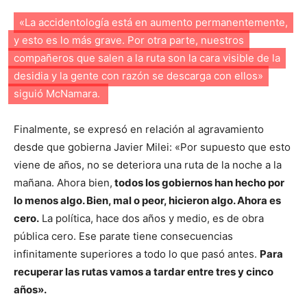
«La accidentología está en aumento permanentemente,
y esto es lo más grave. Por otra parte, nuestros
compañeros que salen a la ruta son la cara visible de la
desidia y la gente con razón se descarga con ellos»
siguió McNamara.
Finalmente, se expresó en relación al agravamiento
desde que gobierna Javier Milei: «Por supuesto que esto
viene de años, no se deteriora una ruta de la noche a la
mañana. Ahora bien,
todos los gobiernos han hecho por
lo menos algo. Bien, mal o peor, hicieron algo. Ahora es
cero.
La política, hace dos años y medio, es de obra
pública cero. Ese parate tiene consecuencias
infinitamente superiores a todo lo que pasó antes.
Para
recuperar las rutas vamos a tardar entre tres y cinco
años».