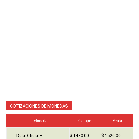
COTIZACIONES DE MONEDAS
Moneda
Compra
Venta
Dólar Oficial +
$ 1470,00
$ 1520,00