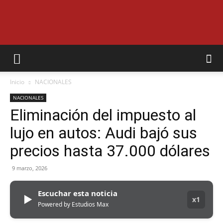
EL
Inicio
NACIONALES
MUNICIPAL
NACIONALES
Eliminación del impuesto al
lujo en autos: Audi bajó sus
precios hasta 37.000 dólares
9 marzo, 2026
Escuchar esta noticia
▶
x1
Powered by Estudios Max