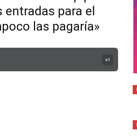
s entradas para el
MUNICIPAL
poco las pagaría»
x1