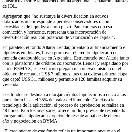
constructiva sobre la macroeconomía argentina”, señalaron analistas
de IOL.
Agregaron que “no sustituye la diversificación en activos
dolarizados ni corresponde a perfiles conservadores o con
necesidades de liquidez a corto plazo. Para carteras con esa
convicción y horizonte, representa una incorporación de
diversificación real con potencial de valorización de capital”.
En paralelo, el fondo Allaria-Lendar, orientado al financiamiento e
hipotecas en dólares, busca promover el crédito hipotecario en
moneda estadounidense en Argentina. Estructurado por Allaria junto
con la plataforma de créditos colaborativos Lendar y respaldado por
la red REMAX, este vehículo prepara una nueva emisión con el
objetivo de recaudar US$ 7 millones, tras una exitosa primera etapa
que captó US$ 3,1 millones y permitió a 120 familias adquirir su
vivienda.
Los fondos se destinan a otorgar créditos hipotecarios a cinco años
que cubren hasta el 35% del valor del inmueble. Gracias a la
tecnología de la aplicación, el proceso de aprobación se realiza en
48 horas. Para los inversores, ofrece un flujo previsible respaldado
por garantías hipotecarias, opción de rescate anual desde el tercer
año y negociación en BYMA.
“El crecimiento de este fondo refleja un importante apetito en el