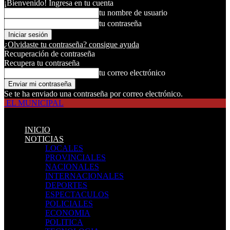
¡Bienvenido! Ingresa en tu cuenta
tu nombre de usuario
tu contraseña
¿Olvidaste tu contraseña? consigue ayuda
Recuperación de contraseña
Recupera tu contraseña
tu correo electrónico
Se te ha enviado una contraseña por correo electrónico.
EL MUNICIPAL
INICIO
NOTICIAS
LOCALES
PROVINCIALES
NACIONALES
INTERNACIONALES
DEPORTES
ESPECTACULOS
POLICIALES
ECONOMIA
POLITICA