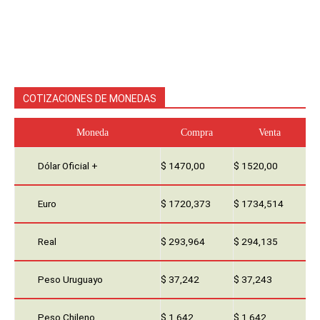
COTIZACIONES DE MONEDAS
Moneda
Compra
Venta
Dólar Oficial +
$ 1470,00
$ 1520,00
Euro
$ 1720,373
$ 1734,514
Real
$ 293,964
$ 294,135
Peso Uruguayo
$ 37,242
$ 37,243
Peso Chileno
$ 1,642
$ 1,642