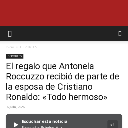
EL
Inicio
DEPORTES
MUNICIPAL
DEPORTES
El regalo que Antonela
Roccuzzo recibió de parte de
la esposa de Cristiano
Ronaldo: «Todo hermoso»
6 julio, 2026
Escuchar esta noticia
▶
x1
Powered by Estudios Max