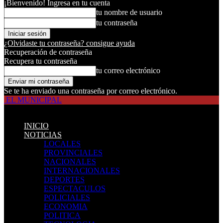
¡Bienvenido! Ingresa en tu cuenta
tu nombre de usuario
tu contraseña
¿Olvidaste tu contraseña? consigue ayuda
Recuperación de contraseña
Recupera tu contraseña
tu correo electrónico
Se te ha enviado una contraseña por correo electrónico.
EL MUNICIPAL
INICIO
NOTICIAS
LOCALES
PROVINCIALES
NACIONALES
INTERNACIONALES
DEPORTES
ESPECTACULOS
POLICIALES
ECONOMIA
POLITICA