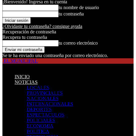
¡Bienvenido! Ingresa en tu cuenta
tu nombre de usuario
tu contraseña
¿Olvidaste tu contraseña? consigue ayuda
Recuperación de contraseña
Recupera tu contraseña
tu correo electrónico
Se te ha enviado una contraseña por correo electrónico.
EL MUNICIPAL
INICIO
NOTICIAS
LOCALES
PROVINCIALES
NACIONALES
INTERNACIONALES
DEPORTES
ESPECTACULOS
POLICIALES
ECONOMIA
POLITICA