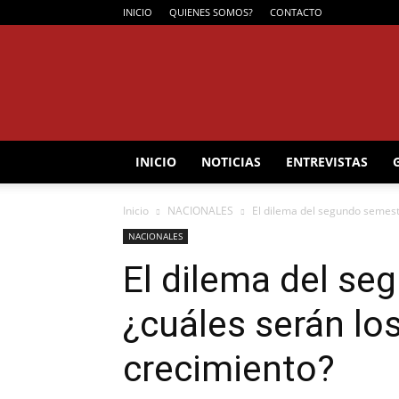
INICIO
QUIENES SOMOS?
CONTACTO
INICIO
NOTICIAS
ENTREVISTAS
Inicio
NACIONALES
El dilema del segundo semest
NACIONALES
El dilema del se
¿cuáles serán lo
crecimiento?