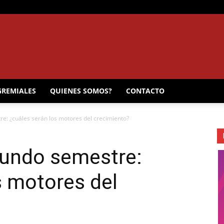
EL
GREMIALES
QUIENES SOMOS?
CONTACTO
re: ¿cuáles serán los motores del crecimiento?
MUNICIPAL
gundo semestre:
s motores del