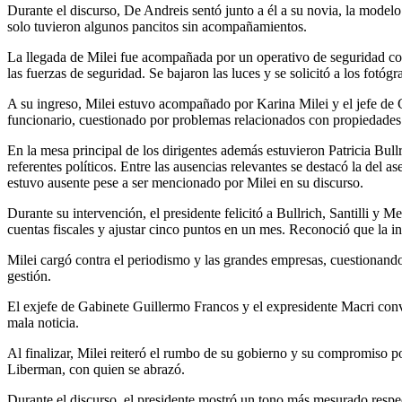
Durante el discurso, De Andreis sentó junto a él a su novia, la modelo
solo tuvieron algunos pancitos sin acompañamientos.
La llegada de Milei fue acompañada por un operativo de seguridad co
las fuerzas de seguridad. Se bajaron las luces y se solicitó a los fotógr
A su ingreso, Milei estuvo acompañado por Karina Milei y el jefe de G
funcionario, cuestionado por problemas relacionados con propiedades si
En la mesa principal de los dirigentes además estuvieron Patricia Bul
referentes políticos. Entre las ausencias relevantes se destacó la de
estuvo ausente pese a ser mencionado por Milei en su discurso.
Durante su intervención, el presidente felicitó a Bullrich, Santilli y
cuentas fiscales y ajustar cinco puntos en un mes. Reconoció que la inf
Milei cargó contra el periodismo y las grandes empresas, cuestionan
gestión.
El exjefe de Gabinete Guillermo Francos y el expresidente Macri con
mala noticia.
Al finalizar, Milei reiteró el rumbo de su gobierno y su compromiso por
Liberman, con quien se abrazó.
Durante el discurso, el presidente mostró un tono más mesurado respecto