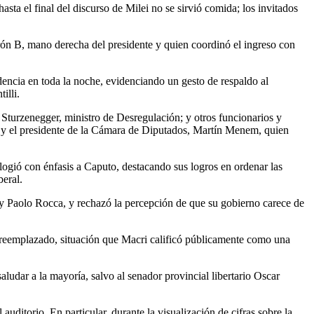
ta el final del discurso de Milei no se sirvió comida; los invitados
ón B, mano derecha del presidente y quien coordinó el ingreso con
dencia en toda la noche, evidenciando un gesto de respaldo al
illi.
 Sturzenegger, ministro de Desregulación; y otros funcionarios y
lo y el presidente de la Cámara de Diputados, Martín Menem, quien
elogió con énfasis a Caputo, destacando sus logros en ordenar las
beral.
y Paolo Rocca, y rechazó la percepción de que su gobierno carece de
 reemplazado, situación que Macri calificó públicamente como una
aludar a la mayoría, salvo al senador provincial libertario Oscar
uditorio. En particular, durante la visualización de cifras sobre la