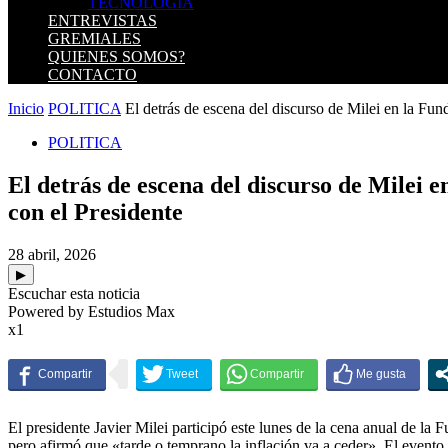
TECNOLOGIA
ENTREVISTAS
GREMIALES
QUIENES SOMOS?
CONTACTO
Inicio
POLITICA
El detrás de escena del discurso de Milei en la Fund
POLITICA
El detrás de escena del discurso de Milei 
con el Presidente
28 abril, 2026
▶
Escuchar esta noticia
Powered by Estudios Max
x1
El presidente Javier Milei participó este lunes de la cena anual de la
pero afirmó que «tarde o temprano la inflación va a ceder». El evento 