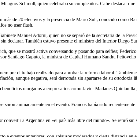
 Milagros Schmoll, quien celebraba su cumpleaños. Cabe destacar que has
n más de 20 efectivos y la presencia de Mario Suli, conocido como Bar
afos no usar flash.
abinete Manuel Adorni, quien no se separó de la secretaria de la Presi
n declarar. También estuvo presente el ministro del Interior Diego Sant
lrich, que se mostró activa conversando y posando para selfies; Federico
l asesor Santiago Caputo, la ministra de Capital Humano Sandra Pettovel
 Menem por el trabajo realizado para aprobar la reforma laboral. También 
lación, aunque negativa, será derrotada sin apartarse de su ortodoxia li
do beneficios otorgados a empresarios como Javier Madanes Quintanilla 
versaron animadamente en el evento. Francos había sido recientemente
 convertir a Argentina en «el país más libre del mundo». Se retiró sin s
 a eventos anteriores, con aplausos moderados y cierta distancia en el a