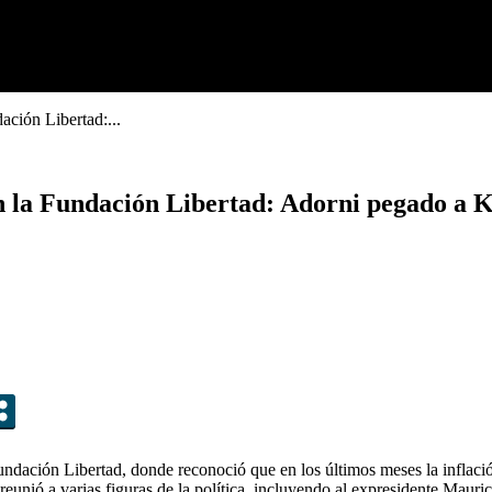
ación Libertad:...
en la Fundación Libertad: Adorni pegado a K
 Fundación Libertad, donde reconoció que en los últimos meses la inflaci
reunió a varias figuras de la política, incluyendo al expresidente Mauric