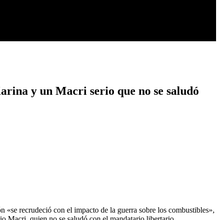
arina y un Macri serio que no se saludó
ón «se recrudeció con el impacto de la guerra sobre los combustibles»,
io Macri, quien no se saludó con el mandatario libertario.