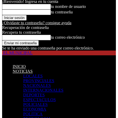
¡Bienvenido! Ingresa en tu cuenta
tu nombre de usuario
tu contraseña
¿Olvidaste tu contraseña? consigue ayuda
Recuperación de contraseña
Recupera tu contraseña
tu correo electrónico
Se te ha enviado una contraseña por correo electrónico.
EL MUNICIPAL
INICIO
NOTICIAS
LOCALES
PROVINCIALES
NACIONALES
INTERNACIONALES
DEPORTES
ESPECTACULOS
POLICIALES
ECONOMIA
POLITICA