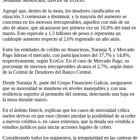
Sebastián Menescaldi, director de EcoGo.
Agregó que, dentro de la mora, los deudores clasificados en
situación 3 comienzan a disminuir, y la mayoría del aumento se
concentra en los morosos irrecuperables, aquellos con más de un
año de atraso, que alcanzaron por primera vez un 10,8% del total en
marzo. Esto equivale a 1,5 billones de pesos y representa un
cuádruple aumento respecto al 2,6% registrado un año atrás.
Entre las entidades de crédito no financieras, Naranja X y Mercado
Pago lideran el mercado, con participaciones del 37,7% y 14,8%,
respectivamente, según EcoGo. En el caso de Mercado Pago, su
porcentaje de morosos irrecuperables alcanza el 2,7%, según datos
de la Central de Deudores del Banco Central.
Desde Naranja X, parte del Grupo Financiero Galicia, aseguraron
que su morosidad se mantiene en niveles manejables y con una
resiliencia superior al promedio del sistema, detectando una baja en
la mora durante marzo.
En el ámbito fintech, explican que los casos de morosidad crítica
suelen derivar en que esos clientes pierdan la posibilidad de acceder
a nuevos créditos o, en casos extremos, que la deuda sea vendida a
estudios jurídicos para iniciar acciones legales de cobro.
Considerando todos los segmentos, la irregularidad en las carteras de