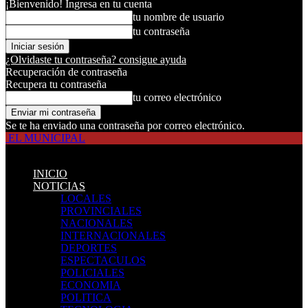
¡Bienvenido! Ingresa en tu cuenta
tu nombre de usuario
tu contraseña
¿Olvidaste tu contraseña? consigue ayuda
Recuperación de contraseña
Recupera tu contraseña
tu correo electrónico
Se te ha enviado una contraseña por correo electrónico.
EL MUNICIPAL
INICIO
NOTICIAS
LOCALES
PROVINCIALES
NACIONALES
INTERNACIONALES
DEPORTES
ESPECTACULOS
POLICIALES
ECONOMIA
POLITICA