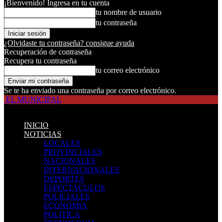
¡Bienvenido! Ingresa en tu cuenta
tu nombre de usuario
tu contraseña
¿Olvidaste tu contraseña? consigue ayuda
Recuperación de contraseña
Recupera tu contraseña
tu correo electrónico
Se te ha enviado una contraseña por correo electrónico.
EL MUNICIPAL
INICIO
NOTICIAS
LOCALES
PROVINCIALES
NACIONALES
INTERNACIONALES
DEPORTES
ESPECTACULOS
POLICIALES
ECONOMIA
POLITICA