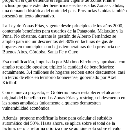
propio en el que defiende el régimen vigente de Zonas Frías e
incluso propone extender beneficios eléctricos a las Zonas Cálidas,
una demanda histórica del norte del país. Provincias Unidas también
presentó un texto alternativo.
La Ley de Zonas Frías, vigente desde principios de los años 2000,
contempla beneficios para usuarios de la Patagonia, Malargüe y la
Puna. No obstante, durante la gestión de Alberto Fernández se
amplió para incluir descuentos del 30% en facturas de gas de
hogares en municipios con bajas temperaturas de la provincia de
Buenos Aires, Córdoba, Santa Fe y Cuyo.
Esa modificación, impulsada por Máximo Kirchner y aprobada con
amplio respaldo opositor, triplicó la cantidad de beneficiarios:
actualmente, 3,4 millones de hogares reciben estos descuentos, casi
un tercio de ellos en territorio bonaerense, gobernado por Axel
Kicillof.
Con el nuevo proyecto, el Gobierno busca restablecer el alcance
original del beneficio en las Zonas Frías y restringir el descuento en
las zonas ampliadas únicamente a quienes demuestren
vulnerabilidad económica.
Además, propone modificar la base para calcular el subsidio
automático del 50%. Hasta ahora, se aplica sobre el total de la
factura, pero la reforma prioriza que se aplique solo sobre el valor