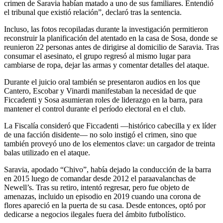
crimen de Saravia habían matado a uno de sus familiares. Entendió
el tribunal que existió relación”, declaró tras la sentencia.
Incluso, las fotos recopiladas durante la investigación permitieron
reconstruir la planificación del atentado en la casa de Sosa, donde se
reunieron 22 personas antes de dirigirse al domicilio de Saravia. Tras
consumar el asesinato, el grupo regresó al mismo lugar para
cambiarse de ropa, dejar las armas y comentar detalles del ataque.
Durante el juicio oral también se presentaron audios en los que
Cantero, Escobar y Vinardi manifestaban la necesidad de que
Ficcadenti y Sosa asumieran roles de liderazgo en la barra, para
mantener el control durante el período electoral en el club.
La Fiscalía consideró que Ficcadenti —histórico cabecilla y ex líder
de una facción disidente— no solo instigó el crimen, sino que
también proveyó uno de los elementos clave: un cargador de treinta
balas utilizado en el ataque.
Saravia, apodado “Chivo”, había dejado la conducción de la barra
en 2015 luego de comandar desde 2012 el paraavalanchas de
Newell’s. Tras su retiro, intentó regresar, pero fue objeto de
amenazas, incluido un episodio en 2019 cuando una corona de
flores apareció en la puerta de su casa. Desde entonces, optó por
dedicarse a negocios ilegales fuera del ámbito futbolístico.