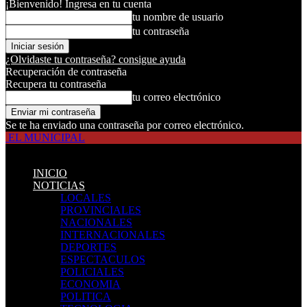
¡Bienvenido! Ingresa en tu cuenta
tu nombre de usuario
tu contraseña
¿Olvidaste tu contraseña? consigue ayuda
Recuperación de contraseña
Recupera tu contraseña
tu correo electrónico
Se te ha enviado una contraseña por correo electrónico.
EL MUNICIPAL
INICIO
NOTICIAS
LOCALES
PROVINCIALES
NACIONALES
INTERNACIONALES
DEPORTES
ESPECTACULOS
POLICIALES
ECONOMIA
POLITICA