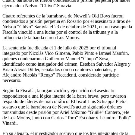
Cuatro barrabravas fueron condenados a prisión perpetua por haber
ejecutado a Nelson “Chivo” Saravia
Cuatro referentes de la barrabrava de Newell’s Old Boys fueron
condenados a prisión perpetua en Rosario por el asesinato a tiros de
Nelson “Chivo” Saravia el 23 de octubre de 2021, en un caso que la
Fiscalía vinculó a una lucha por el control de la tribuna y a la
influencia de la banda narco Los Monos.
La sentencia fue dictada el 1 de julio de 2025 por el tribunal
integrado por Nicolás Vico Gimena, Pablo Pinto e Ismael Manfrin,
quienes condenaron a Guillermo Manuel “Chupa” Sosa,
identificado como instigador del crimen, Esteban Salvador Alegre y
Brian Alexis Dittler, señalados como coautores materiales, y
Alejandro Nicolás “Rengo” Ficcadenti, considerado partícipe
necesario.
Según la Fiscalía, la organización y ejecución del asesinato
respondieron a una lógica interna de la barra brava, pero tuvieron
respaldo de líderes del narcotráfico. El fiscal Luis Schiappa Pietra
sostuvo que la barrabrava de Newell’s actuó siguiendo órdenes
transmitidas desde prisión por Ariel Máximo “Guille” Cantero, jefe
de Los Monos, junto con Carlos “Toro” Escobar y Leandro “Pollo”
Vinardi.
En su alegato, el investigador sostuvo que los tres integrantes de la