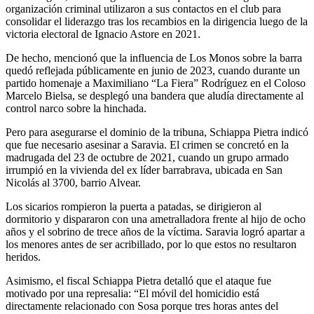
organización criminal utilizaron a sus contactos en el club para
consolidar el liderazgo tras los recambios en la dirigencia luego de la
victoria electoral de Ignacio Astore en 2021.
De hecho, mencionó que la influencia de Los Monos sobre la barra
quedó reflejada públicamente en junio de 2023, cuando durante un
partido homenaje a Maximiliano “La Fiera” Rodríguez en el Coloso
Marcelo Bielsa, se desplegó una bandera que aludía directamente al
control narco sobre la hinchada.
Pero para asegurarse el dominio de la tribuna, Schiappa Pietra indicó
que fue necesario asesinar a Saravia. El crimen se concretó en la
madrugada del 23 de octubre de 2021, cuando un grupo armado
irrumpió en la vivienda del ex líder barrabrava, ubicada en San
Nicolás al 3700, barrio Alvear.
Los sicarios rompieron la puerta a patadas, se dirigieron al
dormitorio y dispararon con una ametralladora frente al hijo de ocho
años y el sobrino de trece años de la víctima. Saravia logró apartar a
los menores antes de ser acribillado, por lo que estos no resultaron
heridos.
Asimismo, el fiscal Schiappa Pietra detalló que el ataque fue
motivado por una represalia: “El móvil del homicidio está
directamente relacionado con Sosa porque tres horas antes del