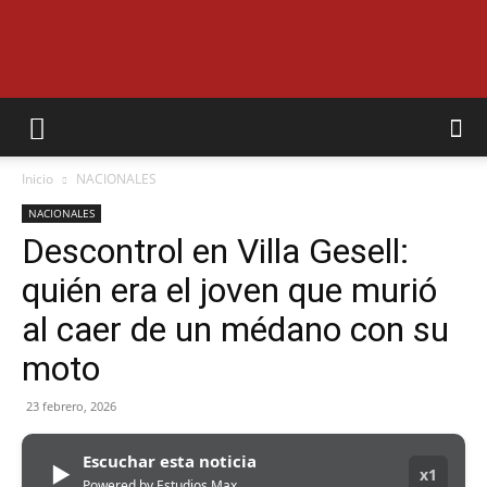
EL
Inicio
NACIONALES
MUNICIPAL
NACIONALES
Descontrol en Villa Gesell:
quién era el joven que murió
al caer de un médano con su
moto
23 febrero, 2026
Escuchar esta noticia
▶
x1
Powered by Estudios Max