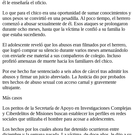
él le enseñaría el oficio.
Lo que para el chico era una oportunidad de sumar conocimientos y
unos pesos se convirtió en una pesadilla. Al poco tiempo, el herrero
comenzó a abusar sexualmente de él. Esos ataques se prolongaron
durante ocho meses, hasta que la víctima le confió a su familia lo
que estaba sucediendo.
El adolescente reveló que los abusos eran filmados por el herrero,
que logró comprar su silencio durante varios meses amenazándolo
con enviarle ese material a sus compañeros de colegio. Incluso
profirió amenazas de muerte hacia los familiares del chico.
Por ese hecho fue sentenciado a seis años de cárcel tras admitir los
abusos y firmar un juicio abreviado. La Justicia dio por probados
tres hechos de abuso sexual con acceso carnal y gravemente
ultrajante.
Más casos
Los peritos de la Secretaría de Apoyo en Investigaciones Complejas
y Ciberdelitos de Misiones buscan establecer los perfiles en redes
sociales que utilizaba el hombre para acosar a adolescentes.
Los hechos por los cuales ahora fue detenido ocurrieron entre
diciembre y la semana pasada. La víctima, de doce años, le dijo a su