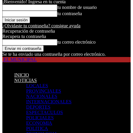
¡Bienvenido! Ingresa en tu cuenta
tu nombre de usuario
tu contraseña
¿Olvidaste tu contraseña? consigue ayuda
Recuperación de contraseña
Recupera tu contraseña
tu correo electrónico
Se te ha enviado una contraseña por correo electrónico.
EL MUNICIPAL
INICIO
NOTICIAS
LOCALES
PROVINCIALES
NACIONALES
INTERNACIONALES
DEPORTES
ESPECTACULOS
POLICIALES
ECONOMIA
POLITICA