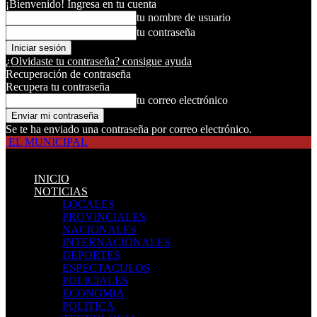
¡Bienvenido! Ingresa en tu cuenta
tu nombre de usuario
tu contraseña
¿Olvidaste tu contraseña? consigue ayuda
Recuperación de contraseña
Recupera tu contraseña
tu correo electrónico
Se te ha enviado una contraseña por correo electrónico.
EL MUNICIPAL
INICIO
NOTICIAS
LOCALES
PROVINCIALES
NACIONALES
INTERNACIONALES
DEPORTES
ESPECTACULOS
POLICIALES
ECONOMIA
POLITICA