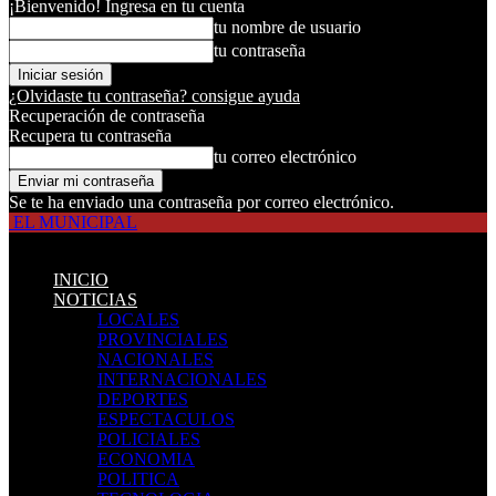
¡Bienvenido! Ingresa en tu cuenta
tu nombre de usuario
tu contraseña
¿Olvidaste tu contraseña? consigue ayuda
Recuperación de contraseña
Recupera tu contraseña
tu correo electrónico
Se te ha enviado una contraseña por correo electrónico.
EL MUNICIPAL
INICIO
NOTICIAS
LOCALES
PROVINCIALES
NACIONALES
INTERNACIONALES
DEPORTES
ESPECTACULOS
POLICIALES
ECONOMIA
POLITICA