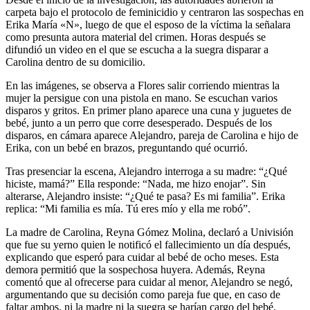
carpeta bajo el protocolo de feminicidio y centraron las sospechas en
Erika María «N», luego de que el esposo de la víctima la señalara
como presunta autora material del crimen. Horas después se
difundió un video en el que se escucha a la suegra disparar a
Carolina dentro de su domicilio.
En las imágenes, se observa a Flores salir corriendo mientras la
mujer la persigue con una pistola en mano. Se escuchan varios
disparos y gritos. En primer plano aparece una cuna y juguetes de
bebé, junto a un perro que corre desesperado. Después de los
disparos, en cámara aparece Alejandro, pareja de Carolina e hijo de
Erika, con un bebé en brazos, preguntando qué ocurrió.
Tras presenciar la escena, Alejandro interroga a su madre: “¿Qué
hiciste, mamá?” Ella responde: “Nada, me hizo enojar”. Sin
alterarse, Alejandro insiste: “¿Qué te pasa? Es mi familia”. Erika
replica: “Mi familia es mía. Tú eres mío y ella me robó”.
La madre de Carolina, Reyna Gómez Molina, declaró a Univisión
que fue su yerno quien le notificó el fallecimiento un día después,
explicando que esperó para cuidar al bebé de ocho meses. Esta
demora permitió que la sospechosa huyera. Además, Reyna
comentó que al ofrecerse para cuidar al menor, Alejandro se negó,
argumentando que su decisión como pareja fue que, en caso de
faltar ambos, ni la madre ni la suegra se harían cargo del bebé.