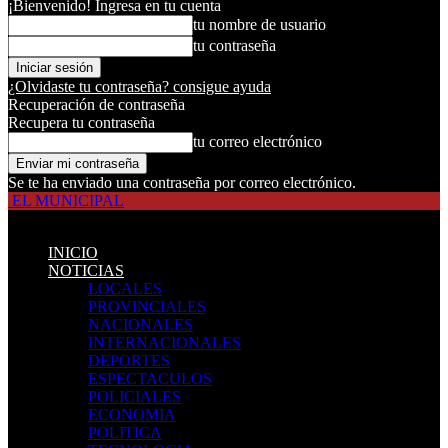
¡Bienvenido! Ingresa en tu cuenta
tu nombre de usuario
tu contraseña
¿Olvidaste tu contraseña? consigue ayuda
Recuperación de contraseña
Recupera tu contraseña
tu correo electrónico
Se te ha enviado una contraseña por correo electrónico.
EL MUNICIPAL
INICIO
NOTICIAS
LOCALES
PROVINCIALES
NACIONALES
INTERNACIONALES
DEPORTES
ESPECTACULOS
POLICIALES
ECONOMIA
POLITICA