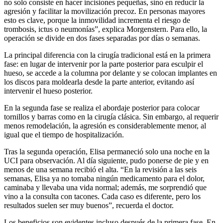
no solo consiste en hacer incisiones pequeñas, sino en reducir la
agresión y facilitar la movilización precoz. En personas mayores
esto es clave, porque la inmovilidad incrementa el riesgo de
trombosis, ictus o neumonías”, explica Morgenstern. Para ello, la
operación se divide en dos fases separadas por días o semanas.
La principal diferencia con la cirugía tradicional está en la primera
fase: en lugar de intervenir por la parte posterior para esculpir el
hueso, se accede a la columna por delante y se colocan implantes en
los discos para moldearla desde la parte anterior, evitando así
intervenir el hueso posterior.
En la segunda fase se realiza el abordaje posterior para colocar
tornillos y barras como en la cirugía clásica. Sin embargo, al requerir
menos remodelación, la agresión es considerablemente menor, al
igual que el tiempo de hospitalización.
Tras la segunda operación, Elisa permaneció solo una noche en la
UCI para observación. Al día siguiente, pudo ponerse de pie y en
menos de una semana recibió el alta. “En la revisión a las seis
semanas, Elisa ya no tomaba ningún medicamento para el dolor,
caminaba y llevaba una vida normal; además, me sorprendió que
vino a la consulta con tacones. Cada caso es diferente, pero los
resultados suelen ser muy buenos”, recuerda el doctor.
Los beneficios son evidentes incluso después de la primera fase. En