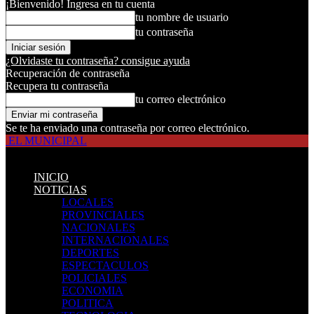
¡Bienvenido! Ingresa en tu cuenta
tu nombre de usuario
tu contraseña
¿Olvidaste tu contraseña? consigue ayuda
Recuperación de contraseña
Recupera tu contraseña
tu correo electrónico
Se te ha enviado una contraseña por correo electrónico.
EL MUNICIPAL
INICIO
NOTICIAS
LOCALES
PROVINCIALES
NACIONALES
INTERNACIONALES
DEPORTES
ESPECTACULOS
POLICIALES
ECONOMIA
POLITICA