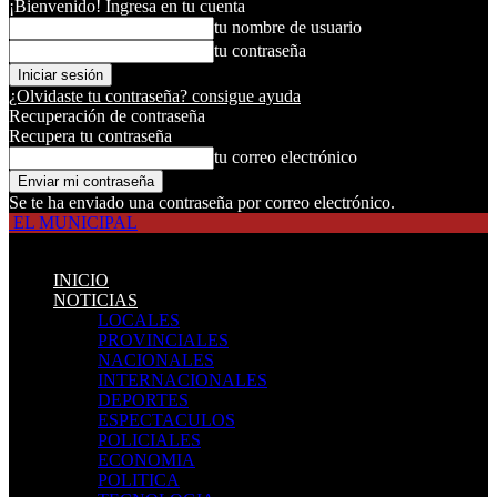
¡Bienvenido! Ingresa en tu cuenta
tu nombre de usuario
tu contraseña
¿Olvidaste tu contraseña? consigue ayuda
Recuperación de contraseña
Recupera tu contraseña
tu correo electrónico
Se te ha enviado una contraseña por correo electrónico.
EL MUNICIPAL
INICIO
NOTICIAS
LOCALES
PROVINCIALES
NACIONALES
INTERNACIONALES
DEPORTES
ESPECTACULOS
POLICIALES
ECONOMIA
POLITICA