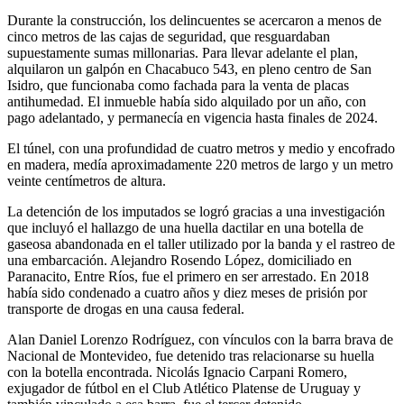
Durante la construcción, los delincuentes se acercaron a menos de
cinco metros de las cajas de seguridad, que resguardaban
supuestamente sumas millonarias. Para llevar adelante el plan,
alquilaron un galpón en Chacabuco 543, en pleno centro de San
Isidro, que funcionaba como fachada para la venta de placas
antihumedad. El inmueble había sido alquilado por un año, con
pago adelantado, y permanecía en vigencia hasta finales de 2024.
El túnel, con una profundidad de cuatro metros y medio y encofrado
en madera, medía aproximadamente 220 metros de largo y un metro
veinte centímetros de altura.
La detención de los imputados se logró gracias a una investigación
que incluyó el hallazgo de una huella dactilar en una botella de
gaseosa abandonada en el taller utilizado por la banda y el rastreo de
una embarcación. Alejandro Rosendo López, domiciliado en
Paranacito, Entre Ríos, fue el primero en ser arrestado. En 2018
había sido condenado a cuatro años y diez meses de prisión por
transporte de drogas en una causa federal.
Alan Daniel Lorenzo Rodríguez, con vínculos con la barra brava de
Nacional de Montevideo, fue detenido tras relacionarse su huella
con la botella encontrada. Nicolás Ignacio Carpani Romero,
exjugador de fútbol en el Club Atlético Platense de Uruguay y