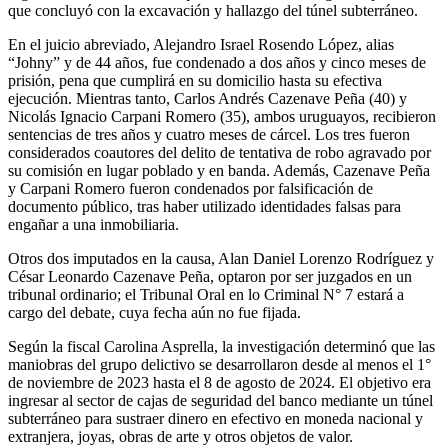
que concluyó con la excavación y hallazgo del túnel subterráneo.
En el juicio abreviado, Alejandro Israel Rosendo López, alias
“Johny” y de 44 años, fue condenado a dos años y cinco meses de
prisión, pena que cumplirá en su domicilio hasta su efectiva
ejecución. Mientras tanto, Carlos Andrés Cazenave Peña (40) y
Nicolás Ignacio Carpani Romero (35), ambos uruguayos, recibieron
sentencias de tres años y cuatro meses de cárcel. Los tres fueron
considerados coautores del delito de tentativa de robo agravado por
su comisión en lugar poblado y en banda. Además, Cazenave Peña
y Carpani Romero fueron condenados por falsificación de
documento público, tras haber utilizado identidades falsas para
engañar a una inmobiliaria.
Otros dos imputados en la causa, Alan Daniel Lorenzo Rodríguez y
César Leonardo Cazenave Peña, optaron por ser juzgados en un
tribunal ordinario; el Tribunal Oral en lo Criminal N° 7 estará a
cargo del debate, cuya fecha aún no fue fijada.
Según la fiscal Carolina Asprella, la investigación determinó que las
maniobras del grupo delictivo se desarrollaron desde al menos el 1°
de noviembre de 2023 hasta el 8 de agosto de 2024. El objetivo era
ingresar al sector de cajas de seguridad del banco mediante un túnel
subterráneo para sustraer dinero en efectivo en moneda nacional y
extranjera, joyas, obras de arte y otros objetos de valor.