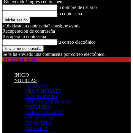
¡Bienvenido! Ingresa en tu cuenta
tu nombre de usuario
tu contraseña
¿Olvidaste tu contraseña? consigue ayuda
Recuperación de contraseña
Recupera tu contraseña
tu correo electrónico
Se te ha enviado una contraseña por correo electrónico.
EL MUNICIPAL
INICIO
NOTICIAS
LOCALES
PROVINCIALES
NACIONALES
INTERNACIONALES
DEPORTES
ESPECTACULOS
POLICIALES
ECONOMIA
POLITICA