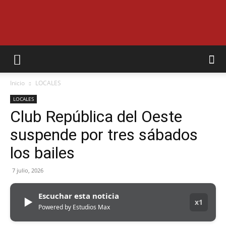
EL
Inicio
LOCALES
MUNICIPAL
LOCALES
Club República del Oeste
suspende por tres sábados
los bailes
7 julio, 2026
Escuchar esta noticia
▶
x1
Powered by Estudios Max