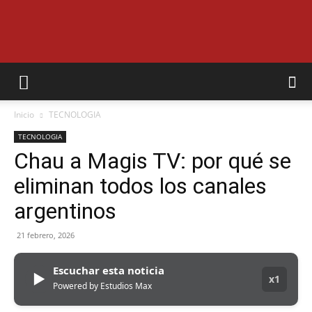
EL
Inicio
TECNOLOGIA
MUNICIPAL
TECNOLOGIA
Chau a Magis TV: por qué se
eliminan todos los canales
argentinos
21 febrero, 2026
Escuchar esta noticia
▶
x1
Powered by Estudios Max