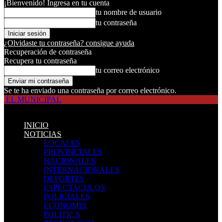
¡Bienvenido! Ingresa en tu cuenta
tu nombre de usuario
tu contraseña
¿Olvidaste tu contraseña? consigue ayuda
Recuperación de contraseña
Recupera tu contraseña
tu correo electrónico
Se te ha enviado una contraseña por correo electrónico.
EL MUNICIPAL
INICIO
NOTICIAS
LOCALES
PROVINCIALES
NACIONALES
INTERNACIONALES
DEPORTES
ESPECTACULOS
POLICIALES
ECONOMIA
POLITICA